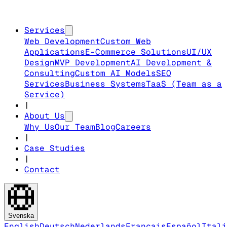
Services
Web Development
Custom Web
Applications
E-Commerce Solutions
UI/UX
Design
MVP Development
AI Development &
Consulting
Custom AI Models
SEO
Services
Business Systems
TaaS (Team as a
Service)
|
About Us
Why Us
Our Team
Blog
Careers
|
Case Studies
|
Contact
Svenska
English
Deutsch
Nederlands
Français
Español
Itali