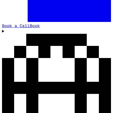
Book a Call
Book