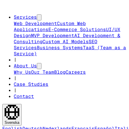
Services
Web Development
Custom Web
Applications
E-Commerce Solutions
UI/UX
Design
MVP Development
AI Development &
Consulting
Custom AI Models
SEO
Services
Business Systems
TaaS (Team as a
Service)
|
About Us
Why Us
Our Team
Blog
Careers
|
Case Studies
|
Contact
Svenska
English
Deutsch
Nederlands
Français
Español
Itali