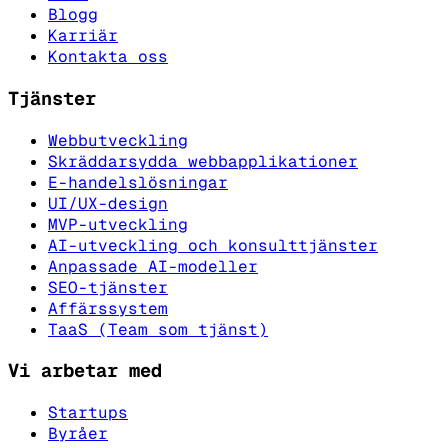
Blogg
Karriär
Kontakta oss
Tjänster
Webbutveckling
Skräddarsydda webbapplikationer
E-handelslösningar
UI/UX-design
MVP-utveckling
AI-utveckling och konsulttjänster
Anpassade AI-modeller
SEO-tjänster
Affärssystem
TaaS (Team som tjänst)
Vi arbetar med
Startups
Byråer