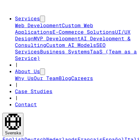
Services
Web Development
Custom Web
Applications
E-Commerce Solutions
UI/UX
Design
MVP Development
AI Development &
Consulting
Custom AI Models
SEO
Services
Business Systems
TaaS (Team as a
Service)
|
About Us
Why Us
Our Team
Blog
Careers
|
Case Studies
|
Contact
Svenska
English
Deutsch
Nederlands
Français
Español
Itali