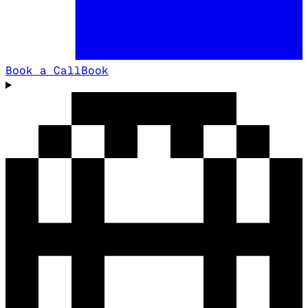
Book a Call
Book