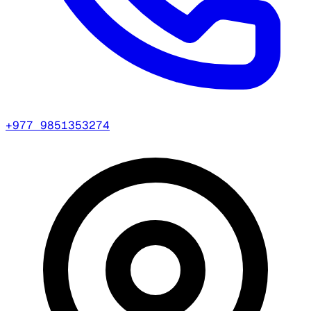
+977 9851353274