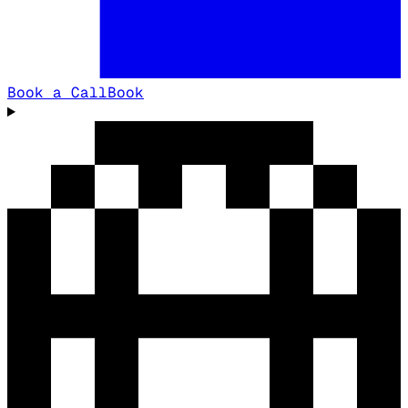
Book a Call
Book