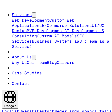
Services
Web Development
Custom Web
Applications
E-Commerce Solutions
UI/UX
Design
MVP Development
AI Development &
Consulting
Custom AI Models
SEO
Services
Business Systems
TaaS (Team as a
Service)
|
About Us
Why Us
Our Team
Blog
Careers
|
Case Studies
|
Contact
Français
English
Svenska
Deutsch
Nederlands
Español
Italia