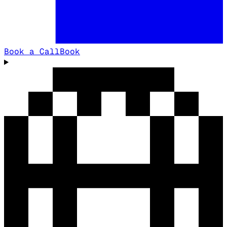
Book a Call
Book