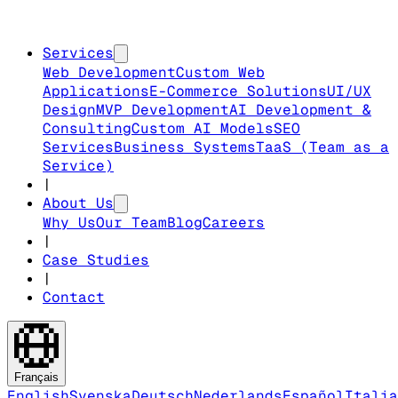
Services
Web Development
Custom Web
Applications
E-Commerce Solutions
UI/UX
Design
MVP Development
AI Development &
Consulting
Custom AI Models
SEO
Services
Business Systems
TaaS (Team as a
Service)
|
About Us
Why Us
Our Team
Blog
Careers
|
Case Studies
|
Contact
Français
English
Svenska
Deutsch
Nederlands
Español
Italia