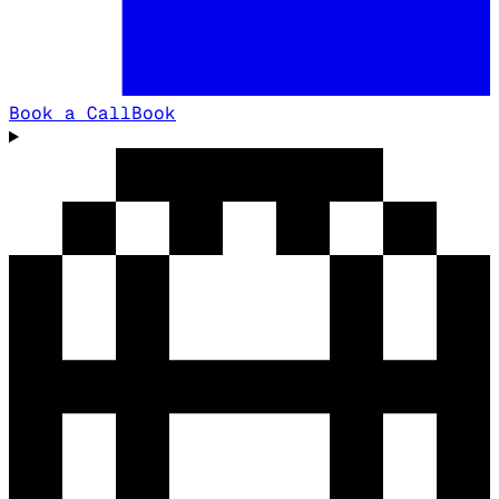
Book a Call
Book