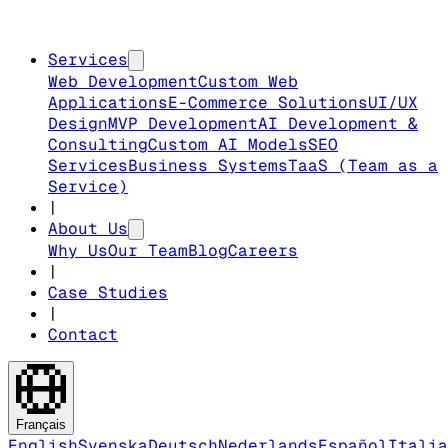
Services
Web Development
Custom Web
Applications
E-Commerce Solutions
UI/UX
Design
MVP Development
AI Development &
Consulting
Custom AI Models
SEO
Services
Business Systems
TaaS (Team as a
Service)
|
About Us
Why Us
Our Team
Blog
Careers
|
Case Studies
|
Contact
Français
English
Svenska
Deutsch
Nederlands
Español
Italia