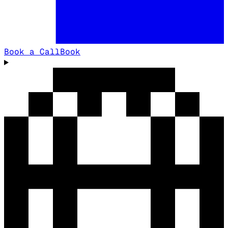
Book a Call
Book