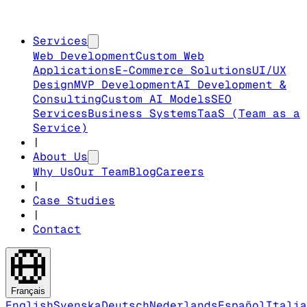
Services
Web Development
Custom Web
Applications
E-Commerce Solutions
UI/UX
Design
MVP Development
AI Development &
Consulting
Custom AI Models
SEO
Services
Business Systems
TaaS (Team as a
Service)
|
About Us
Why Us
Our Team
Blog
Careers
|
Case Studies
|
Contact
Français
English
Svenska
Deutsch
Nederlands
Español
Italia