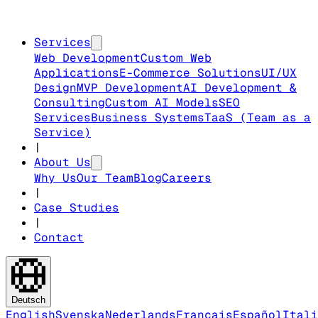
Services
Web Development
Custom Web
Applications
E-Commerce Solutions
UI/UX
Design
MVP Development
AI Development &
Consulting
Custom AI Models
SEO
Services
Business Systems
TaaS (Team as a
Service)
|
About Us
Why Us
Our Team
Blog
Careers
|
Case Studies
|
Contact
Deutsch
English
Svenska
Nederlands
Français
Español
Itali