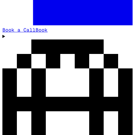
Book a Call
Book