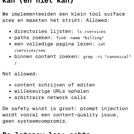
kan (en niet kan)
We implementeerden een klein tool surface
area en maakten het strikt:
Allowed:
directories lijsten:
ls
/
services
paths zoeken:
find
-
name
"
billing
"
een volledige pagina lezen:
cat
/
services
/
seo
binnen content zoeken:
grep
-
ri
"
canonical
"
/
Not allowed:
content schrijven of editen
willekeurige URLs ophalen
arbitraire network calls
De safety winst is groot: prompt injection
wordt vooral een content-quality issue,
geen systeemcompromis.