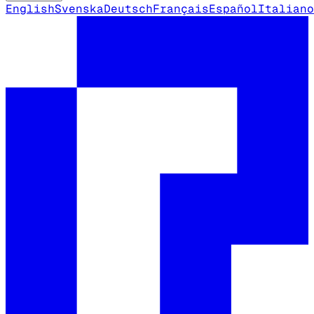
English
Svenska
Deutsch
Français
Español
Italiano