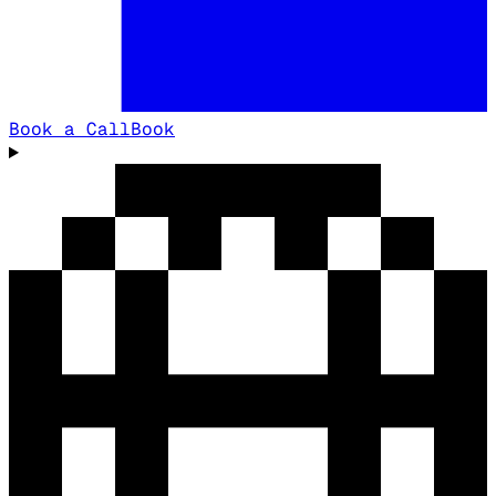
Book a Call
Book