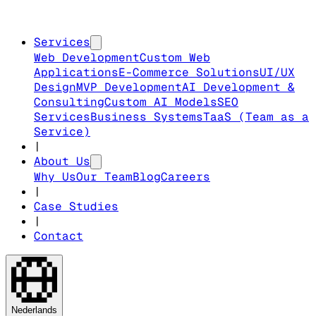
Services
Web Development
Custom Web
Applications
E-Commerce Solutions
UI/UX
Design
MVP Development
AI Development &
Consulting
Custom AI Models
SEO
Services
Business Systems
TaaS (Team as a
Service)
|
About Us
Why Us
Our Team
Blog
Careers
|
Case Studies
|
Contact
Nederlands