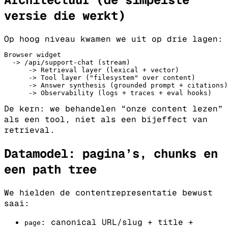
versie die werkt)
Op hoog niveau kwamen we uit op drie lagen:
Browser
widget
-
>
/api/support
-
chat
(
stream
)
-
>
Retrieval
layer
(
lexical
+
vector
)
-
>
Tool
layer
(
"
filesystem
"
over
content
)
-
>
Answer
synthesis
(
grounded
prompt
+
citations
)
-
>
Observability
(
logs
+
traces
+
eval
hooks
)
De kern: we behandelen “onze content lezen”
als een tool, niet als een bijeffect van
retrieval.
Datamodel: pagina’s, chunks en
een path tree
We hielden de contentrepresentatie bewust
saai:
: canonical URL/slug + title +
page