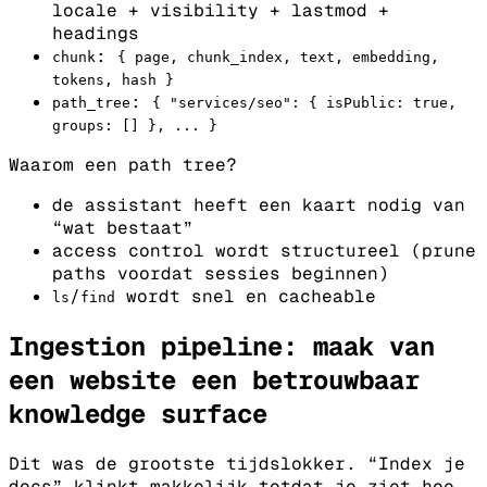
locale + visibility + lastmod +
headings
:
chunk
{
page
,
chunk_index
,
text
,
embedding
,
tokens
,
hash
}
:
path_tree
{
"
services/seo
"
:
{
isPublic
:
true
,
groups
:
[
]
}
,
.
.
.
}
Waarom een path tree?
de assistant heeft een kaart nodig van
“wat bestaat”
access control wordt structureel (prune
paths voordat sessies beginnen)
/
wordt snel en cacheable
ls
find
Ingestion pipeline: maak van
een website een betrouwbaar
knowledge surface
Dit was de grootste tijdslokker. “Index je
docs” klinkt makkelijk totdat je ziet hoe