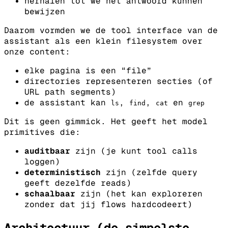
herhalen tot we het antwoord kunnen
bewijzen
Daarom vormden we de tool interface van de
assistant als een klein filesystem over
onze content:
elke pagina is een “file”
directories representeren secties (of
URL path segments)
de assistant kan
,
,
en
ls
find
cat
grep
Dit is geen gimmick. Het geeft het model
primitives die:
auditbaar
zijn (je kunt tool calls
loggen)
deterministisch
zijn (zelfde query
geeft dezelfde reads)
schaalbaar
zijn (het kan exploreren
zonder dat jij flows hardcodeert)
Architectuur (de simpelste