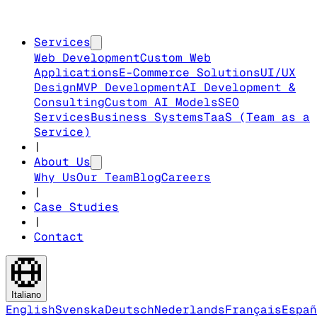
Services
Web Development
Custom Web
Applications
E-Commerce Solutions
UI/UX
Design
MVP Development
AI Development &
Consulting
Custom AI Models
SEO
Services
Business Systems
TaaS (Team as a
Service)
|
About Us
Why Us
Our Team
Blog
Careers
|
Case Studies
|
Contact
Italiano
English
Svenska
Deutsch
Nederlands
Français
Españ