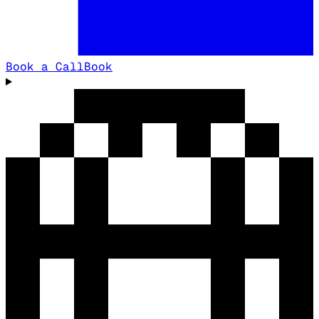
Book a Call
Book