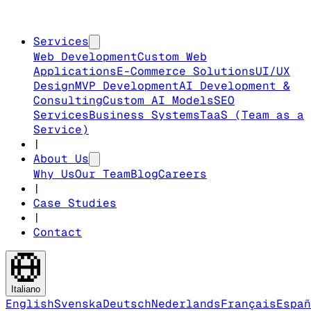
Services
Web Development
Custom Web
Applications
E-Commerce Solutions
UI/UX
Design
MVP Development
AI Development &
Consulting
Custom AI Models
SEO
Services
Business Systems
TaaS (Team as a
Service)
|
About Us
Why Us
Our Team
Blog
Careers
|
Case Studies
|
Contact
Italiano
English
Svenska
Deutsch
Nederlands
Français
Españ