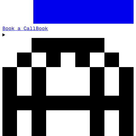
Book a Call
Book