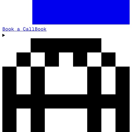
Book a Call
Book