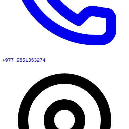
+977 9851353274