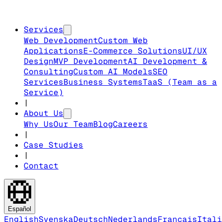
Services
Web Development
Custom Web
Applications
E-Commerce Solutions
UI/UX
Design
MVP Development
AI Development &
Consulting
Custom AI Models
SEO
Services
Business Systems
TaaS (Team as a
Service)
|
About Us
Why Us
Our Team
Blog
Careers
|
Case Studies
|
Contact
Español
English
Svenska
Deutsch
Nederlands
Français
Itali